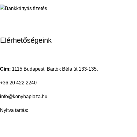
Elérhetőségeink
Cím:
1115 Budapest, Bartók Béla út 133-135.
+36 20 422 2240
info@konyhaplaza.hu
Nyitva tartás:
Hétfőtől-péntekig 9:00 – 17:00
Facebook