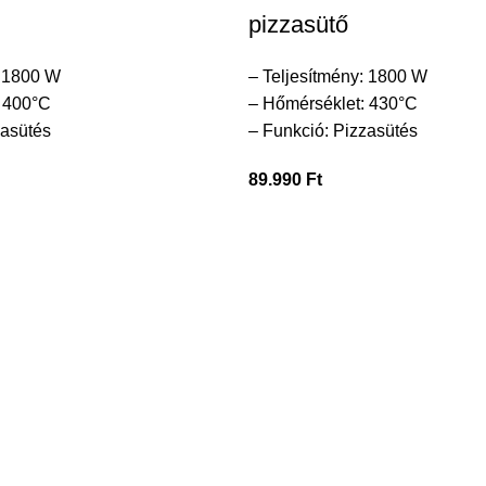
pizzasütő
: 1800 W
– Teljesítmény: 1800 W
 400°C
– Hőmérséklet: 430°C
zasütés
– Funkció: Pizzasütés
89.990
Ft