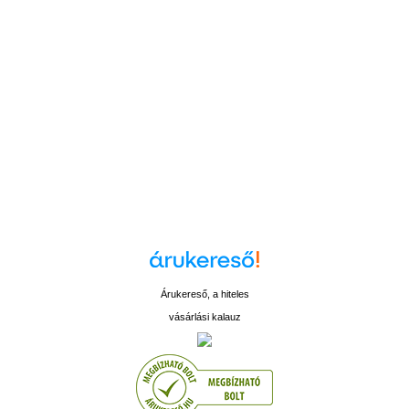
Árukereső, a hiteles
vásárlási kalauz