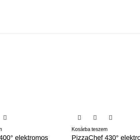
m
Kosárba teszem
400° elektromos
PizzaChef 430° elekt