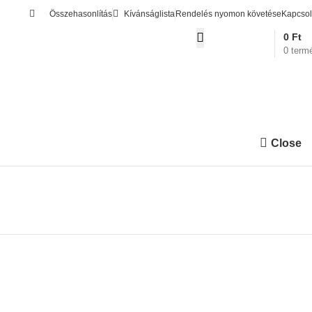
Összehasonlítás
Kívánságlista
Rendelés nyomon követése
Kapcsol
0
Ft
0
term
Belépés / Regisztrác
Close