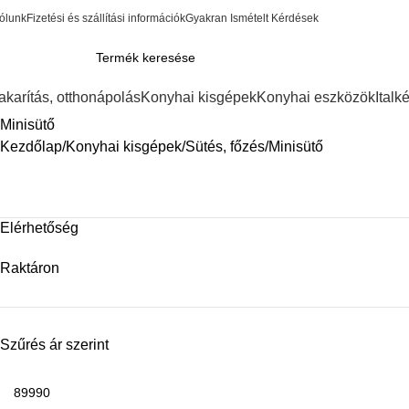
ólunk
Fizetési és szállítási információk
Gyakran Ismételt Kérdések
akarítás, otthonápolás
Konyhai kisgépek
Konyhai eszközök
Italk
Minisütő
Kezdőlap
Konyhai kisgépek
Sütés, főzés
Minisütő
Elérhetőség
Raktáron
Szűrés ár szerint